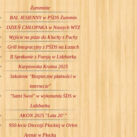
Żurominie
BAL JESIENNY w PŚDS Żuromin
DZIEŃ CHŁOPAKA w Naszych WTZ
Wyjście na pizze do Kluchy z Puchy
Grill integracyjny z PŚDS na Łazach
II Spotkanie z Poezją w Lidzbarku
Kurpiowska Kraina 2025
Szkolenie "Bezpieczne płatności w
internecie"
"Sami Swoi" w wykonaniu ŚDS w
Lidzbarku
AKON 2025 "Lata 20' "
950-lecie Diecezji Płockiej w Orlen
Arenie w Płocku