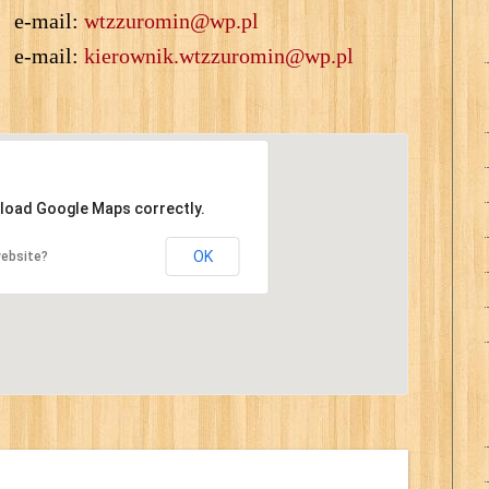
e-mail:
wtzzuromin@wp.pl
e-mail:
kierownik.wtzzuromin@wp.pl
 load Google Maps correctly.
OK
website?