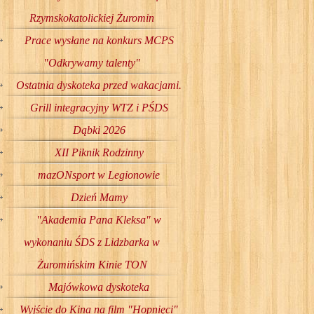
Rzymskokatolickiej Żuromin
Prace wysłane na konkurs MCPS
"Odkrywamy talenty"
Ostatnia dyskoteka przed wakacjami.
Grill integracyjny WTZ i PŚDS
Dąbki 2026
XII Piknik Rodzinny
mazONsport w Legionowie
Dzień Mamy
"Akademia Pana Kleksa" w
wykonaniu ŚDS z Lidzbarka w
Żuromińskim Kinie TON
Majówkowa dyskoteka
Wyjście do Kina na film "Hopnięci"