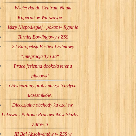
Wycieczka do Centrum Nauki
Kopernik w Warszawie
Iskry Niepodległej - pokaz w Rypinie
Turniej Bowlingowy z ZSS
22 Europeksji Festiwal Filmowy
"Integracja Ty i Ja"
Prace jesienna dookoła terenu
placówki
Odwiedzamy groby naszych byłych
uczestników.
Diecezjalne obchody ku czci św.
Łukasza - Patrona Pracowników Służby
Zdrowia
III Bal Absolwentów w ZSS w