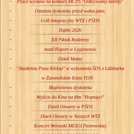
Prace wysłane na konkurs MCPS "Odkrywamy talenty"
Ostatnia dyskoteka przed wakacjami.
Grill integracyjny WTZ i PŚDS
Dąbki 2026
XII Piknik Rodzinny
mazONsport w Legionowie
Dzień Mamy
"Akademia Pana Kleksa" w wykonaniu ŚDS z Lidzbarka
w Żuromińskim Kinie TON
Majówkowa dyskoteka
Wyjście do Kina na film "Hopnięci"
Dzień Otwarty w PŚDS
Dzień Otwarty w Naszych WTZ
Koncert Weroniki MEIGI Piotrowskiej