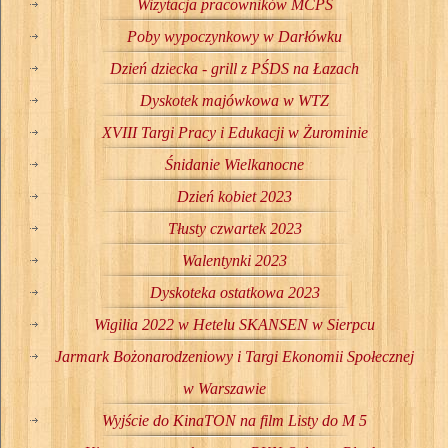
Wizytacja pracowników MCPS
Poby wypoczynkowy w Darłówku
Dzień dziecka - grill z PŚDS na Łazach
Dyskotek majówkowa w WTZ
XVIII Targi Pracy i Edukacji w Żurominie
Śnidanie Wielkanocne
Dzień kobiet 2023
Tłusty czwartek 2023
Walentynki 2023
Dyskoteka ostatkowa 2023
Wigilia 2022 w Hetelu SKANSEN w Sierpcu
Jarmark Bożonarodzeniowy i Targi Ekonomii Społecznej
w Warszawie
Wyjście do KinaTON na film Listy do M 5