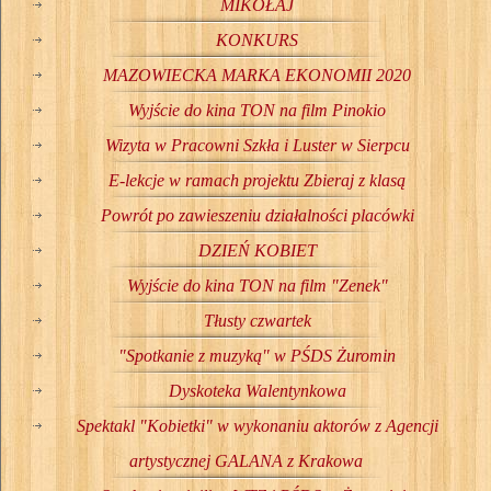
MIKOŁAJ
KONKURS
MAZOWIECKA MARKA EKONOMII 2020
Wyjście do kina TON na film Pinokio
Wizyta w Pracowni Szkła i Luster w Sierpcu
E-lekcje w ramach projektu Zbieraj z klasą
Powrót po zawieszeniu działalności placówki
DZIEŃ KOBIET
Wyjście do kina TON na film "Zenek"
Tłusty czwartek
"Spotkanie z muzyką" w PŚDS Żuromin
Dyskoteka Walentynkowa
Spektakl "Kobietki" w wykonaniu aktorów z Agencji
artystycznej GALANA z Krakowa