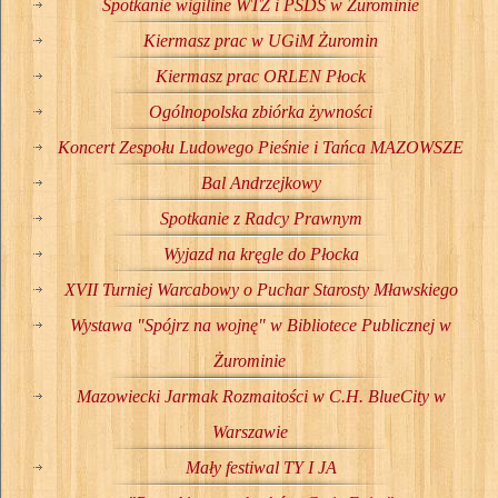
Spotkanie wigiline WTZ i PŚDS w Żurominie
Kiermasz prac w UGiM Żuromin
Kiermasz prac ORLEN Płock
Ogólnopolska zbiórka żywności
Koncert Zespołu Ludowego Pieśnie i Tańca MAZOWSZE
Bal Andrzejkowy
Spotkanie z Radcy Prawnym
Wyjazd na kręgle do Płocka
XVII Turniej Warcabowy o Puchar Starosty Mławskiego
Wystawa "Spójrz na wojnę" w Bibliotece Publicznej w
Żurominie
Mazowiecki Jarmak Rozmaitości w C.H. BlueCity w
Warszawie
Mały festiwal TY I JA