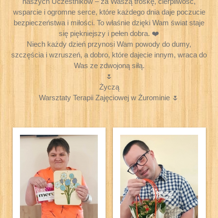
naszych Uczestników – za Waszą troskę, cierpliwość,
wsparcie i ogromne serce, które każdego dnia daje poczucie
bezpieczeństwa i miłości. To właśnie dzięki Wam świat staje
się piękniejszy i pełen dobra. ❤️
Niech każdy dzień przynosi Wam powody do dumy,
szczęścia i wzruszeń, a dobro, które dajecie innym, wraca do
Was ze zdwojoną siłą.
🌷
Życzą
Warsztaty Terapii Zajęciowej w Żurominie 🌷