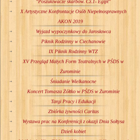
"Poszukiwacze skarbów. Cz.1- Egipt"
X Artystyczne Konfrontacje Osób Niepełnosprawnych
AKON 2019
Wyjazd wypoczynkowy do Jarosławca
Piknik Rodzinny w Ciechanowie
IX Piknik Rodzinny WTZ
XV Przegląd Małych Form Teatralnych w PŚDS w
Żurominie
Śniadanie Wielkanocne
Koncert Tomasza Żółtko w PŚDS w Żurominie
Targi Pracy i Edukacji
Zbiórka żywności Caritas
Wystawa prac na Konferenicji z okazji Dnia Sołtysa
Dzień kobiet