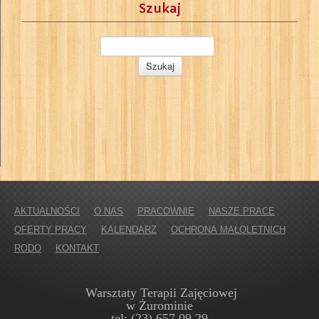
Szukaj
AKTUALNOŚCI
O NAS
PRACOWNIE
NASZE PRACE
OFERTY PRACY
KALENDARZ
OCHRONA MAŁOLETNICH
RODO
KONTAKT
Warsztaty Terapii Zajęciowej
w Żurominie
tel: (23) 657 09 29