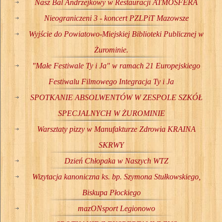
Nasz Bal Andrzejkowy w Restauracji ATMOSFERA
Nieograniczeni 3 - koncert PZLPiT Mazowsze
Wyjście do Powiatowo-Miejskiej Biblioteki Publicznej w
Żurominie.
"Małe Festiwale Ty i Ja" w ramach 21 Europejskiego
Festiwalu Filmowego Integracja Ty i Ja
SPOTKANIE ABSOLWENTÓW W ZESPOLE SZKÓŁ
SPECJALNYCH W ŻUROMINIE
Warsztaty pizzy w Manufakturze Zdrowia KRAINA
SKRWY
Dzień Chłopaka w Naszych WTZ
Wizytacja kanoniczna ks. bp. Szymona Stułkowskiego,
Biskupa Płockiego
mazONsport Legionowo