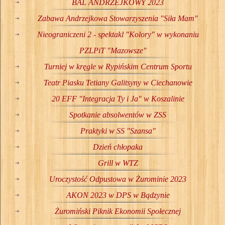
BAL ANDRZEJKOWY 2023
Zabawa Andrzejkowa Stowarzyszenia "Siła Mam"
Nieograniczeni 2 - spektakl "Kolory" w wykonaniu
PZLPiT "Mazowsze"
Turniej w kręgle w Rypińskim Centrum Sportu
Teatr Piasku Tetiany Galitsyny w Ciechanowie
20 EFF "Integracja Ty i Ja" w Koszalinie
Spotkanie absolwentów w ZSS
Praktyki w SS "Szansa"
Dzień chłopaka
Grill w WTZ
Uroczystość Odpustowa w Żurominie 2023
AKON 2023 w DPS w Bądzynie
Żuromiński Piknik Ekonomii Społecznej