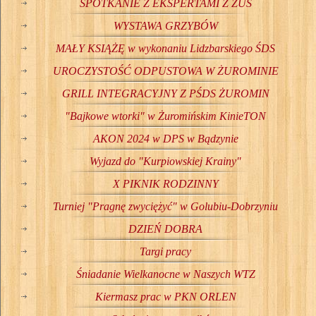
SPOTKANIE Z EKSPERTAMI Z ZUS
WYSTAWA GRZYBÓW
MAŁY KSIĄŻĘ w wykonaniu Lidzbarskiego ŚDS
UROCZYSTOŚĆ ODPUSTOWA W ŻUROMINIE
GRILL INTEGRACYJNY Z PŚDS ŻUROMIN
"Bajkowe wtorki" w Żuromińskim KinieTON
AKON 2024 w DPS w Bądzynie
Wyjazd do "Kurpiowskiej Krainy"
X PIKNIK RODZINNY
Turniej "Pragnę zwyciężyć" w Golubiu-Dobrzyniu
DZIEŃ DOBRA
Targi pracy
Śniadanie Wielkanocne w Naszych WTZ
Kiermasz prac w PKN ORLEN