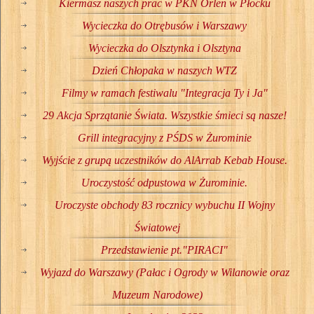
Kiermasz naszych prac w PKN Orlen w Płocku
Wycieczka do Otrębusów i Warszawy
Wycieczka do Olsztynka i Olsztyna
Dzień Chłopaka w naszych WTZ
Filmy w ramach festiwalu "Integracja Ty i Ja"
29 Akcja Sprzątanie Świata. Wszystkie śmieci są nasze!
Grill integracyjny z PŚDS w Żurominie
Wyjście z grupą uczestników do AlArrab Kebab House.
Uroczystość odpustowa w Żurominie.
Uroczyste obchody 83 rocznicy wybuchu II Wojny
Światowej
Przedstawienie pt."PIRACI"
Wyjazd do Warszawy (Pałac i Ogrody w Wilanowie oraz
Muzeum Narodowe)