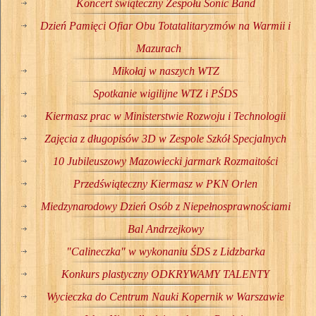
Koncert świąteczny Zespołu Sonic Band
Dzień Pamięci Ofiar Obu Totatalitaryzmów na Warmii i
Mazurach
Mikołaj w naszych WTZ
Spotkanie wigilijne WTZ i PŚDS
Kiermasz prac w Ministerstwie Rozwoju i Technologii
Zajęcia z długopisów 3D w Zespole Szkół Specjalnych
10 Jubileuszowy Mazowiecki jarmark Rozmaitości
Przedświąteczny Kiermasz w PKN Orlen
Miedzynarodowy Dzień Osób z Niepełnosprawnościami
Bal Andrzejkowy
"Calineczka" w wykonaniu ŚDS z Lidzbarka
Konkurs plastyczny ODKRYWAMY TALENTY
Wycieczka do Centrum Nauki Kopernik w Warszawie