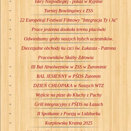
Iskry Niepodległej - pokaz w Rypinie
Turniej Bowlingowy z ZSS
22 Europeksji Festiwal Filmowy "Integracja Ty i Ja"
Prace jesienna dookoła terenu placówki
Odwiedzamy groby naszych byłych uczestników.
Diecezjalne obchody ku czci św. Łukasza - Patrona
Pracowników Służby Zdrowia
III Bal Absolwentów w ZSS w Żurominie
BAL JESIENNY w PŚDS Żuromin
DZIEŃ CHŁOPAKA w Naszych WTZ
Wyjście na pizze do Kluchy z Puchy
Grill integracyjny z PŚDS na Łazach
II Spotkanie z Poezją w Lidzbarku
Kurpiowska Kraina 2025