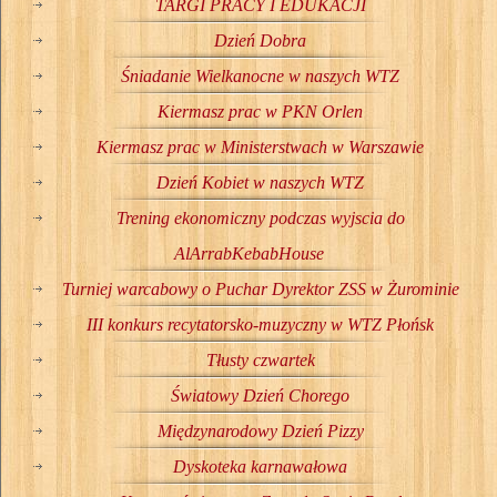
TARGI PRACY I EDUKACJI
Dzień Dobra
Śniadanie Wielkanocne w naszych WTZ
Kiermasz prac w PKN Orlen
Kiermasz prac w Ministerstwach w Warszawie
Dzień Kobiet w naszych WTZ
Trening ekonomiczny podczas wyjscia do
AlArrabKebabHouse
Turniej warcabowy o Puchar Dyrektor ZSS w Żurominie
III konkurs recytatorsko-muzyczny w WTZ Płońsk
Tłusty czwartek
Światowy Dzień Chorego
Międzynarodowy Dzień Pizzy
Dyskoteka karnawałowa