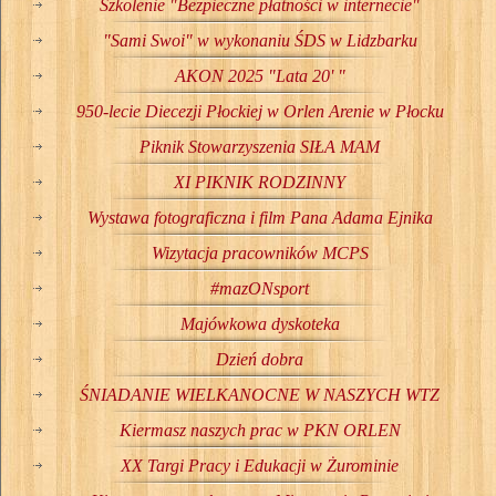
Szkolenie "Bezpieczne płatności w internecie"
"Sami Swoi" w wykonaniu ŚDS w Lidzbarku
AKON 2025 "Lata 20' "
950-lecie Diecezji Płockiej w Orlen Arenie w Płocku
Piknik Stowarzyszenia SIŁA MAM
XI PIKNIK RODZINNY
Wystawa fotograficzna i film Pana Adama Ejnika
Wizytacja pracowników MCPS
#mazONsport
Majówkowa dyskoteka
Dzień dobra
ŚNIADANIE WIELKANOCNE W NASZYCH WTZ
Kiermasz naszych prac w PKN ORLEN
XX Targi Pracy i Edukacji w Żurominie