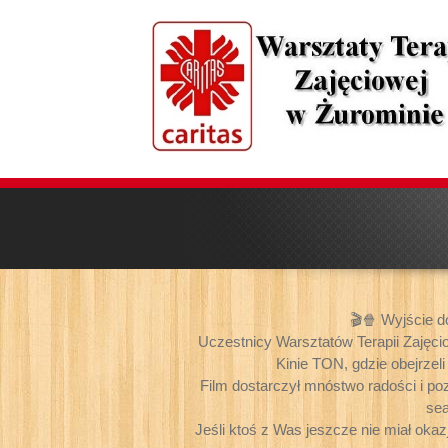
🎬🍿 Wyjście d
Uczestnicy Warsztatów Terapii Zajęci
Kinie TON, gdzie obejrzel
Film dostarczył mnóstwo radości i p
sea
Jeśli ktoś z Was jeszcze nie miał okaz