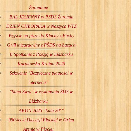
Żurominie
BAL JESIENNY w PŚDS Żuromin
DZIEŃ CHŁOPAKA w Naszych WTZ
Wyjście na pizze do Kluchy z Puchy
Grill integracyjny z PŚDS na Łazach
II Spotkanie z Poezją w Lidzbarku
Kurpiowska Kraina 2025
Szkolenie "Bezpieczne płatności w
internecie"
"Sami Swoi" w wykonaniu ŚDS w
Lidzbarku
AKON 2025 "Lata 20' "
950-lecie Diecezji Płockiej w Orlen
Arenie w Płocku