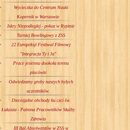
Wycieczka do Centrum Nauki
Kopernik w Warszawie
Iskry Niepodległej - pokaz w Rypinie
Turniej Bowlingowy z ZSS
22 Europeksji Festiwal Filmowy
"Integracja Ty i Ja"
Prace jesienna dookoła terenu
placówki
Odwiedzamy groby naszych byłych
uczestników.
Diecezjalne obchody ku czci św.
Łukasza - Patrona Pracowników Służby
Zdrowia
III Bal Absolwentów w ZSS w