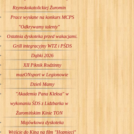
Rzymskokatolickiej Żuromin
Prace wysłane na konkurs MCPS
"Odkrywamy talenty"
Ostatnia dyskoteka przed wakacjami.
Grill integracyjny WTZ i PŚDS
Dąbki 2026
XII Piknik Rodzinny
mazONsport w Legionowie
Dzień Mamy
"Akademia Pana Kleksa" w
wykonaniu ŚDS z Lidzbarka w
Żuromińskim Kinie TON
Majówkowa dyskoteka
Wyjście do Kina na film "Hopnięci"