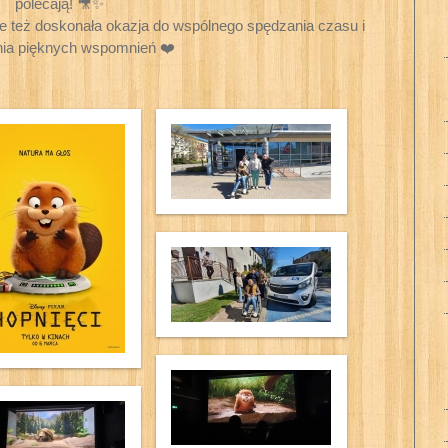
polecają! 🎥✨
ale też doskonała okazja do wspólnego spędzania czasu i
ia pięknych wspomnień ❤️