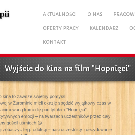
AKTUALNOŚCI
O NAS
PRACOW
OFERTY PRACY
KALENDARZ
O
KONTAKT
Wyjście do Kina na film "Hopnięci"
o kina to zawsze świetny pomysł!
owej w Żurominie mieli okazję spędzić wyjątkowy czas w
i animowaną komedię pod tytułem "Hopnięci".
ozytywnych emocji – na twarzach uczestników przez cały
ns gościł uśmiech 😊
ji zobaczyć tej produkcji – nasi uczestnicy zdecydowanie