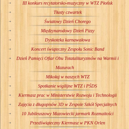
III konkurs recytatorsko-muzyczny w WTZ Płońsk
Tłusty czwartek
Światowy Dzień Chorego
Międzynarodowy Dzień Pizzy
Dyskoteka karnawałowa
Koncert świąteczny Zespołu Sonic Band
Dzień Pamięci Ofiar Obu Totatalitaryzmów na Warmii i
Mazurach
Mikołaj w naszych WTZ
Spotkanie wigilijne WTZ i PŚDS
Kiermasz prac w Ministerstwie Rozwoju i Technologii
Zajęcia z długopisów 3D w Zespole Szkół Specjalnych
10 Jubileuszowy Mazowiecki jarmark Rozmaitości
Przedświąteczny Kiermasz w PKN Orlen