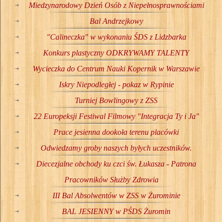
Miedzynarodowy Dzień Osób z Niepełnosprawnościami
Bal Andrzejkowy
"Calineczka" w wykonaniu ŚDS z Lidzbarka
Konkurs plastyczny ODKRYWAMY TALENTY
Wycieczka do Centrum Nauki Kopernik w Warszawie
Iskry Niepodległej - pokaz w Rypinie
Turniej Bowlingowy z ZSS
22 Europeksji Festiwal Filmowy "Integracja Ty i Ja"
Prace jesienna dookoła terenu placówki
Odwiedzamy groby naszych byłych uczestników.
Diecezjalne obchody ku czci św. Łukasza - Patrona
Pracowników Służby Zdrowia
III Bal Absolwentów w ZSS w Żurominie
BAL JESIENNY w PŚDS Żuromin