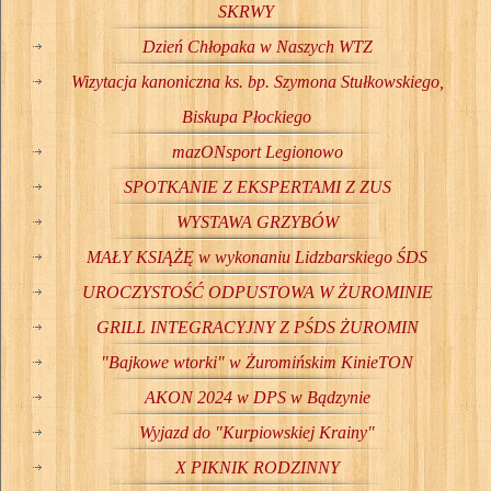
SKRWY
Dzień Chłopaka w Naszych WTZ
Wizytacja kanoniczna ks. bp. Szymona Stułkowskiego,
Biskupa Płockiego
mazONsport Legionowo
SPOTKANIE Z EKSPERTAMI Z ZUS
WYSTAWA GRZYBÓW
MAŁY KSIĄŻĘ w wykonaniu Lidzbarskiego ŚDS
UROCZYSTOŚĆ ODPUSTOWA W ŻUROMINIE
GRILL INTEGRACYJNY Z PŚDS ŻUROMIN
"Bajkowe wtorki" w Żuromińskim KinieTON
AKON 2024 w DPS w Bądzynie
Wyjazd do "Kurpiowskiej Krainy"
X PIKNIK RODZINNY