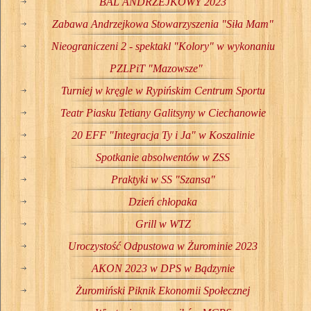
BAL ANDRZEJKOWY 2023
Zabawa Andrzejkowa Stowarzyszenia "Siła Mam"
Nieograniczeni 2 - spektakl "Kolory" w wykonaniu
PZLPiT "Mazowsze"
Turniej w kręgle w Rypińskim Centrum Sportu
Teatr Piasku Tetiany Galitsyny w Ciechanowie
20 EFF "Integracja Ty i Ja" w Koszalinie
Spotkanie absolwentów w ZSS
Praktyki w SS "Szansa"
Dzień chłopaka
Grill w WTZ
Uroczystość Odpustowa w Żurominie 2023
AKON 2023 w DPS w Bądzynie
Żuromiński Piknik Ekonomii Społecznej