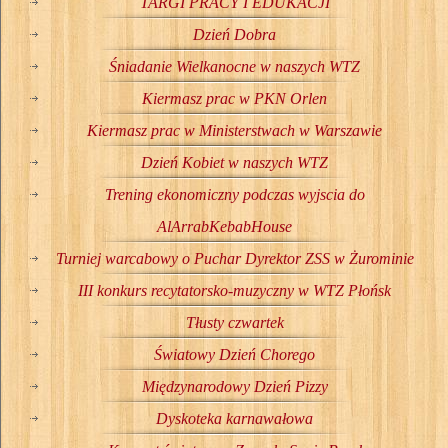
TARGI PRACY I EDUKACJI
Dzień Dobra
Śniadanie Wielkanocne w naszych WTZ
Kiermasz prac w PKN Orlen
Kiermasz prac w Ministerstwach w Warszawie
Dzień Kobiet w naszych WTZ
Trening ekonomiczny podczas wyjscia do
AlArrabKebabHouse
Turniej warcabowy o Puchar Dyrektor ZSS w Żurominie
III konkurs recytatorsko-muzyczny w WTZ Płońsk
Tłusty czwartek
Światowy Dzień Chorego
Międzynarodowy Dzień Pizzy
Dyskoteka karnawałowa