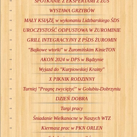
SPOTKANIE Z EKSPERTAMI Z ZUS
WYSTAWA GRZYBÓW
MAŁY KSIĄŻĘ w wykonaniu Lidzbarskiego ŚDS
UROCZYSTOŚĆ ODPUSTOWA W ŻUROMINIE
GRILL INTEGRACYJNY Z PŚDS ŻUROMIN
"Bajkowe wtorki" w Żuromińskim KinieTON
AKON 2024 w DPS w Bądzynie
Wyjazd do "Kurpiowskiej Krainy"
X PIKNIK RODZINNY
Turniej "Pragnę zwyciężyć" w Golubiu-Dobrzyniu
DZIEŃ DOBRA
Targi pracy
Śniadanie Wielkanocne w Naszych WTZ
Kiermasz prac w PKN ORLEN