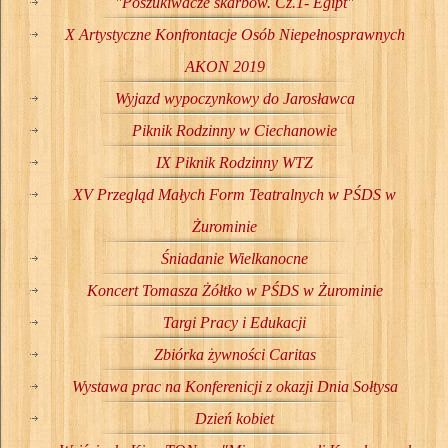
"Poszukiwacze skarbów. Cz.1- Egipt"
X Artystyczne Konfrontacje Osób Niepełnosprawnych
AKON 2019
Wyjazd wypoczynkowy do Jarosławca
Piknik Rodzinny w Ciechanowie
IX Piknik Rodzinny WTZ
XV Przegląd Małych Form Teatralnych w PŚDS w
Żurominie
Śniadanie Wielkanocne
Koncert Tomasza Żółtko w PŚDS w Żurominie
Targi Pracy i Edukacji
Zbiórka żywności Caritas
Wystawa prac na Konferenicji z okazji Dnia Sołtysa
Dzień kobiet