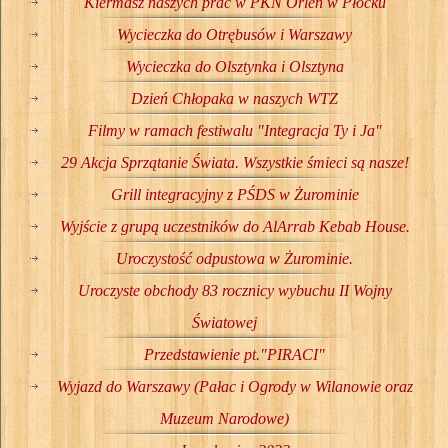
Kiermasz naszych prac w PKN Orlen w Płocku
Wycieczka do Otrębusów i Warszawy
Wycieczka do Olsztynka i Olsztyna
Dzień Chłopaka w naszych WTZ
Filmy w ramach festiwalu "Integracja Ty i Ja"
29 Akcja Sprzątanie Świata. Wszystkie śmieci są nasze!
Grill integracyjny z PŚDS w Żurominie
Wyjście z grupą uczestników do AlArrab Kebab House.
Uroczystość odpustowa w Żurominie.
Uroczyste obchody 83 rocznicy wybuchu II Wojny
Światowej
Przedstawienie pt."PIRACI"
Wyjazd do Warszawy (Pałac i Ogrody w Wilanowie oraz
Muzeum Narodowe)