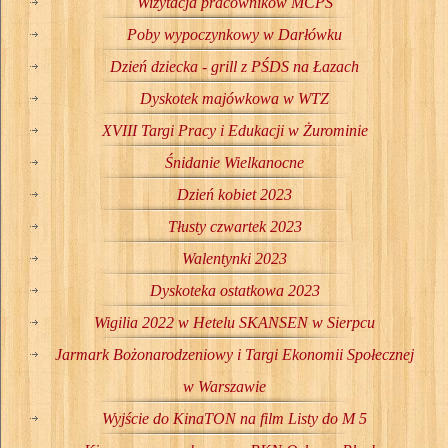
Wizytacja pracowników MCPS
Poby wypoczynkowy w Darłówku
Dzień dziecka - grill z PŚDS na Łazach
Dyskotek majówkowa w WTZ
XVIII Targi Pracy i Edukacji w Żurominie
Śnidanie Wielkanocne
Dzień kobiet 2023
Tłusty czwartek 2023
Walentynki 2023
Dyskoteka ostatkowa 2023
Wigilia 2022 w Hetelu SKANSEN w Sierpcu
Jarmark Bożonarodzeniowy i Targi Ekonomii Społecznej
w Warszawie
Wyjście do KinaTON na film Listy do M 5