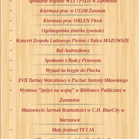
Spotkanie wigiline WTZ i PŚDS w Żurominie
Kiermasz prac w UGiM Żuromin
Kiermasz prac ORLEN Płock
Ogólnopolska zbiórka żywności
Koncert Zespołu Ludowego Pieśnie i Tańca MAZOWSZE
Bal Andrzejkowy
Spotkanie z Radcy Prawnym
Wyjazd na kręgle do Płocka
XVII Turniej Warcabowy o Puchar Starosty Mławskiego
Wystawa "Spójrz na wojnę" w Bibliotece Publicznej w
Żurominie
Mazowiecki Jarmak Rozmaitości w C.H. BlueCity w
Warszawie
Mały festiwal TY I JA