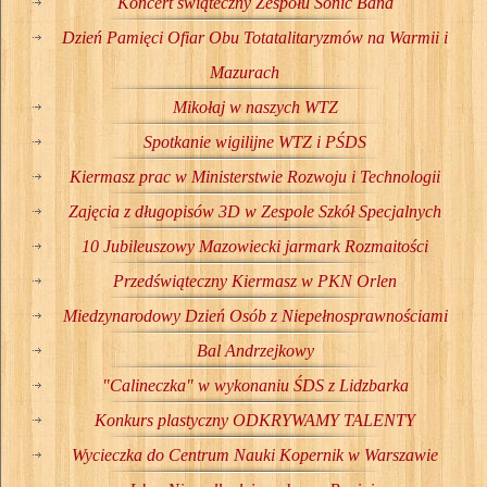
Koncert świąteczny Zespołu Sonic Band
Dzień Pamięci Ofiar Obu Totatalitaryzmów na Warmii i
Mazurach
Mikołaj w naszych WTZ
Spotkanie wigilijne WTZ i PŚDS
Kiermasz prac w Ministerstwie Rozwoju i Technologii
Zajęcia z długopisów 3D w Zespole Szkół Specjalnych
10 Jubileuszowy Mazowiecki jarmark Rozmaitości
Przedświąteczny Kiermasz w PKN Orlen
Miedzynarodowy Dzień Osób z Niepełnosprawnościami
Bal Andrzejkowy
"Calineczka" w wykonaniu ŚDS z Lidzbarka
Konkurs plastyczny ODKRYWAMY TALENTY
Wycieczka do Centrum Nauki Kopernik w Warszawie