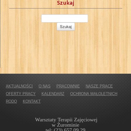
Szukaj
AKTUALNOŚCI
O NAS
PRACOWNIE
NASZE PRACE
OFERTY PRACY
KALENDARZ
OCHRONA MAŁOLETNICH
RODO
KONTAKT
Warsztaty Terapii Zajęciowej
w Żurominie
tel: (23) 657 09 29