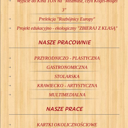
Wyjście do Kina TON na "Miszmasz, czyli Kogel-mogel
3"
Prelekcja "Rozbójnicy Europy"
Projekt edukacyjno - ekologiczny "ZBIERAJ Z KLASĄ"
NASZE PRACOWNIE
PRZYRODNICZO - PLASTYCZNA
GASTRONOMICZNA
STOLARSKA
KRAWIECKO - ARTYSTYCZNA
MULTIMEDIALNA
NASZE PRACE
KARTKI OKOLICZNOŚCIOWE