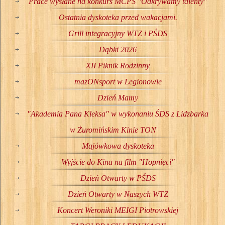
Prace wysłane na konkurs MCPS "Odkrywamy talenty"
Ostatnia dyskoteka przed wakacjami.
Grill integracyjny WTZ i PŚDS
Dąbki 2026
XII Piknik Rodzinny
mazONsport w Legionowie
Dzień Mamy
"Akademia Pana Kleksa" w wykonaniu ŚDS z Lidzbarka
w Żuromińskim Kinie TON
Majówkowa dyskoteka
Wyjście do Kina na film "Hopnięci"
Dzień Otwarty w PŚDS
Dzień Otwarty w Naszych WTZ
Koncert Weroniki MEIGI Piotrowskiej