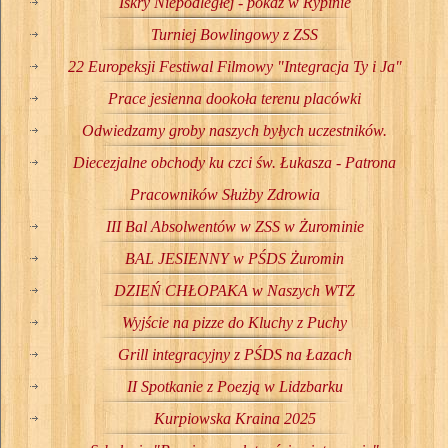
Iskry Niepodległej - pokaz w Rypinie
Turniej Bowlingowy z ZSS
22 Europeksji Festiwal Filmowy "Integracja Ty i Ja"
Prace jesienna dookoła terenu placówki
Odwiedzamy groby naszych byłych uczestników.
Diecezjalne obchody ku czci św. Łukasza - Patrona
Pracowników Służby Zdrowia
III Bal Absolwentów w ZSS w Żurominie
BAL JESIENNY w PŚDS Żuromin
DZIEŃ CHŁOPAKA w Naszych WTZ
Wyjście na pizze do Kluchy z Puchy
Grill integracyjny z PŚDS na Łazach
II Spotkanie z Poezją w Lidzbarku
Kurpiowska Kraina 2025