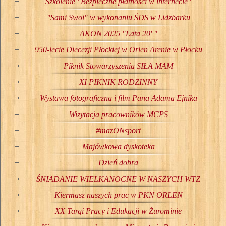
Szkolenie "Bezpieczne płatności w internecie"
"Sami Swoi" w wykonaniu ŚDS w Lidzbarku
AKON 2025 "Lata 20' "
950-lecie Diecezji Płockiej w Orlen Arenie w Płocku
Piknik Stowarzyszenia SIŁA MAM
XI PIKNIK RODZINNY
Wystawa fotograficzna i film Pana Adama Ejnika
Wizytacja pracowników MCPS
#mazONsport
Majówkowa dyskoteka
Dzień dobra
ŚNIADANIE WIELKANOCNE W NASZYCH WTZ
Kiermasz naszych prac w PKN ORLEN
XX Targi Pracy i Edukacji w Żurominie