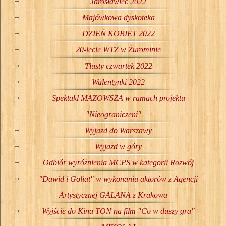
Jarosławiec 2022
Majówkowa dyskoteka
DZIEŃ KOBIET 2022
20-lecie WTZ w Żurominie
Tłusty czwartek 2022
Walentynki 2022
Spektakl MAZOWSZA w ramach projektu
"Nieograniczeni"
Wyjazd do Warszawy
Wyjazd w góry
Odbiór wyróżnienia MCPS w kategorii Rozwój
"Dawid i Goliat" w wykonaniu aktorów z Agencji
Artystycznej GALANA z Krakowa
Wyjście do Kina TON na film "Co w duszy gra"