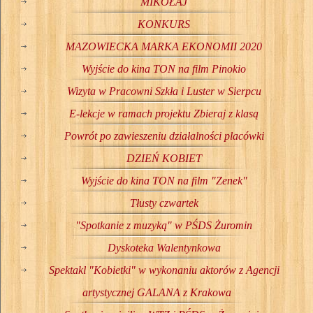
MIKOŁAJ
KONKURS
MAZOWIECKA MARKA EKONOMII 2020
Wyjście do kina TON na film Pinokio
Wizyta w Pracowni Szkła i Luster w Sierpcu
E-lekcje w ramach projektu Zbieraj z klasą
Powrót po zawieszeniu działalności placówki
DZIEŃ KOBIET
Wyjście do kina TON na film "Zenek"
Tłusty czwartek
"Spotkanie z muzyką" w PŚDS Żuromin
Dyskoteka Walentynkowa
Spektakl "Kobietki" w wykonaniu aktorów z Agencji
artystycznej GALANA z Krakowa