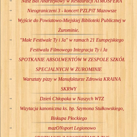
Nasz Bal Andrzejkowy w Restauracji ATMOSFERA
Nieograniczeni 3 - koncert PZLPiT Mazowsze
Wyjście do Powiatowo-Miejskiej Biblioteki Publicznej w
Żurominie.
"Małe Festiwale Ty i Ja" w ramach 21 Europejskiego
Festiwalu Filmowego Integracja Ty i Ja
SPOTKANIE ABSOLWENTÓW W ZESPOLE SZKÓŁ
SPECJALNYCH W ŻUROMINIE
Warsztaty pizzy w Manufakturze Zdrowia KRAINA
SKRWY
Dzień Chłopaka w Naszych WTZ
Wizytacja kanoniczna ks. bp. Szymona Stułkowskiego,
Biskupa Płockiego
mazONsport Legionowo