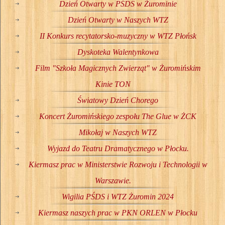
Dzień Otwarty w PŚDS w Żurominie
Dzień Otwarty w Naszych WTZ
II Konkurs recytatorsko-muzyczny w WTZ Płońsk
Dyskoteka Walentynkowa
Film "Szkoła Magicznych Zwierząt" w Żuromińskim
Kinie TON
Światowy Dzień Chorego
Koncert Żuromińskiego zespołu The Glue w ŻCK
Mikołaj w Naszych WTZ
Wyjazd do Teatru Dramatycznego w Płocku.
Kiermasz prac w Ministerstwie Rozwoju i Technologii w
Warszawie.
Wigilia PŚDS i WTZ Żuromin 2024
Kiermasz naszych prac w PKN ORLEN w Płocku