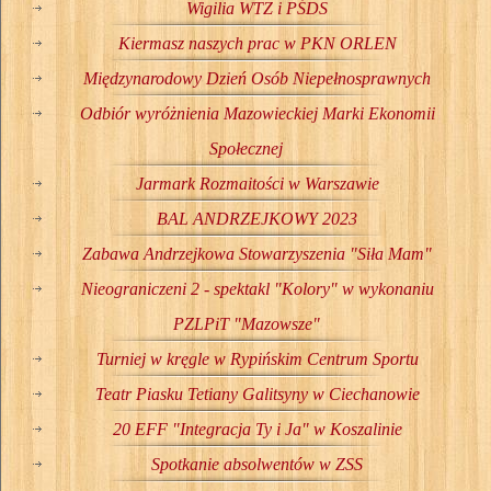
Wigilia WTZ i PŚDS
Kiermasz naszych prac w PKN ORLEN
Międzynarodowy Dzień Osób Niepełnosprawnych
Odbiór wyróżnienia Mazowieckiej Marki Ekonomii
Społecznej
Jarmark Rozmaitości w Warszawie
BAL ANDRZEJKOWY 2023
Zabawa Andrzejkowa Stowarzyszenia "Siła Mam"
Nieograniczeni 2 - spektakl "Kolory" w wykonaniu
PZLPiT "Mazowsze"
Turniej w kręgle w Rypińskim Centrum Sportu
Teatr Piasku Tetiany Galitsyny w Ciechanowie
20 EFF "Integracja Ty i Ja" w Koszalinie
Spotkanie absolwentów w ZSS