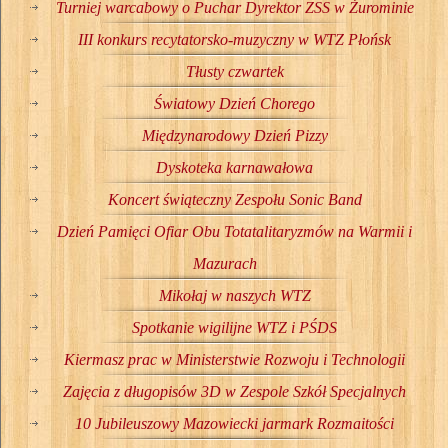
Turniej warcabowy o Puchar Dyrektor ZSS w Żurominie
III konkurs recytatorsko-muzyczny w WTZ Płońsk
Tłusty czwartek
Światowy Dzień Chorego
Międzynarodowy Dzień Pizzy
Dyskoteka karnawałowa
Koncert świąteczny Zespołu Sonic Band
Dzień Pamięci Ofiar Obu Totatalitaryzmów na Warmii i
Mazurach
Mikołaj w naszych WTZ
Spotkanie wigilijne WTZ i PŚDS
Kiermasz prac w Ministerstwie Rozwoju i Technologii
Zajęcia z długopisów 3D w Zespole Szkół Specjalnych
10 Jubileuszowy Mazowiecki jarmark Rozmaitości