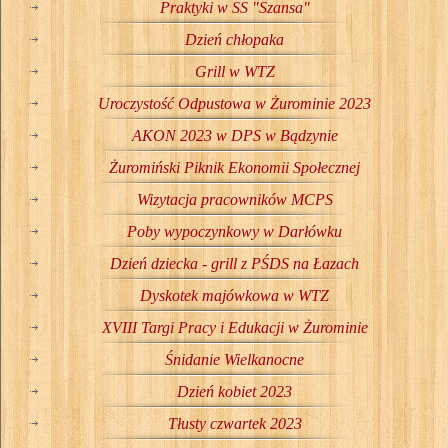
Praktyki w SS "Szansa"
Dzień chłopaka
Grill w WTZ
Uroczystość Odpustowa w Żurominie 2023
AKON 2023 w DPS w Bądzynie
Żuromiński Piknik Ekonomii Społecznej
Wizytacja pracowników MCPS
Poby wypoczynkowy w Darłówku
Dzień dziecka - grill z PŚDS na Łazach
Dyskotek majówkowa w WTZ
XVIII Targi Pracy i Edukacji w Żurominie
Śnidanie Wielkanocne
Dzień kobiet 2023
Tłusty czwartek 2023