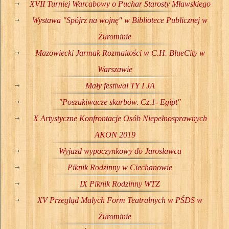
XVII Turniej Warcabowy o Puchar Starosty Mławskiego
Wystawa "Spójrz na wojnę" w Bibliotece Publicznej w
Żurominie
Mazowiecki Jarmak Rozmaitości w C.H. BlueCity w
Warszawie
Mały festiwal TY I JA
"Poszukiwacze skarbów. Cz.1- Egipt"
X Artystyczne Konfrontacje Osób Niepełnosprawnych
AKON 2019
Wyjazd wypoczynkowy do Jarosławca
Piknik Rodzinny w Ciechanowie
IX Piknik Rodzinny WTZ
XV Przegląd Małych Form Teatralnych w PŚDS w
Żurominie