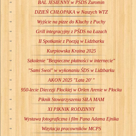
BAL JESIENNY w PŚDS Żuromin
DZIEŃ CHŁOPAKA w Naszych WTZ
Wyjście na pizze do Kluchy z Puchy
Grill integracyjny z PŚDS na Łazach
II Spotkanie z Poezją w Lidzbarku
Kurpiowska Kraina 2025
Szkolenie "Bezpieczne płatności w internecie"
"Sami Swoi" w wykonaniu ŚDS w Lidzbarku
AKON 2025 "Lata 20' "
950-lecie Diecezji Płockiej w Orlen Arenie w Płocku
Piknik Stowarzyszenia SIŁA MAM
XI PIKNIK RODZINNY
Wystawa fotograficzna i film Pana Adama Ejnika
Wizytacja pracowników MCPS