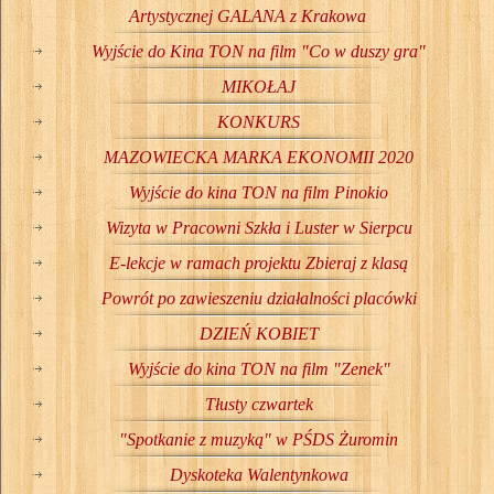
Artystycznej GALANA z Krakowa
Wyjście do Kina TON na film "Co w duszy gra"
MIKOŁAJ
KONKURS
MAZOWIECKA MARKA EKONOMII 2020
Wyjście do kina TON na film Pinokio
Wizyta w Pracowni Szkła i Luster w Sierpcu
E-lekcje w ramach projektu Zbieraj z klasą
Powrót po zawieszeniu działalności placówki
DZIEŃ KOBIET
Wyjście do kina TON na film "Zenek"
Tłusty czwartek
"Spotkanie z muzyką" w PŚDS Żuromin
Dyskoteka Walentynkowa