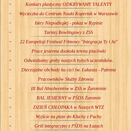
Konkurs plastyczny ODKRYWAMY TALENTY
Wycieczka do Centrum Nauki Kopernik w Warszawie
Iskry Niepodległej - pokaz w Rypinie
Turniej Bowlingowy z ZSS
22 Europeksji Festiwal Filmowy "Integracja Ty i Ja"
Prace jesienna dookoła terenu placówki
Odwiedzamy groby naszych byłych uczestników.
Diecezjalne obchody ku czci św. Łukasza - Patrona
Pracowników Służby Zdrowia
III Bal Absolwentów w ZSS w Żurominie
BAL JESIENNY w PŚDS Żuromin
DZIEŃ CHŁOPAKA w Naszych WTZ
Wyjście na pizze do Kluchy z Puchy
Grill integracyjny z PŚDS na Łazach