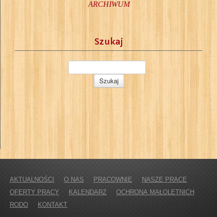
ARCHIWUM
Szukaj
AKTUALNOŚCI
O NAS
PRACOWNIE
NASZE PRACE
OFERTY PRACY
KALENDARZ
OCHRONA MAŁOLETNICH
RODO
KONTAKT