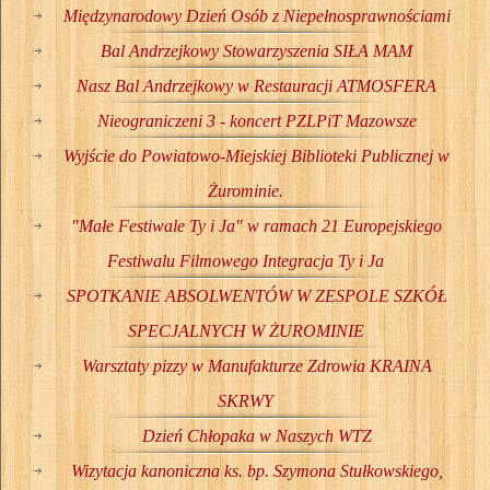
Międzynarodowy Dzień Osób z Niepełnosprawnościami
Bal Andrzejkowy Stowarzyszenia SIŁA MAM
Nasz Bal Andrzejkowy w Restauracji ATMOSFERA
Nieograniczeni 3 - koncert PZLPiT Mazowsze
Wyjście do Powiatowo-Miejskiej Biblioteki Publicznej w
Żurominie.
"Małe Festiwale Ty i Ja" w ramach 21 Europejskiego
Festiwalu Filmowego Integracja Ty i Ja
SPOTKANIE ABSOLWENTÓW W ZESPOLE SZKÓŁ
SPECJALNYCH W ŻUROMINIE
Warsztaty pizzy w Manufakturze Zdrowia KRAINA
SKRWY
Dzień Chłopaka w Naszych WTZ
Wizytacja kanoniczna ks. bp. Szymona Stułkowskiego,