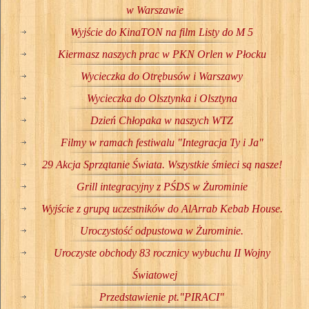
w Warszawie
Wyjście do KinaTON na film Listy do M 5
Kiermasz naszych prac w PKN Orlen w Płocku
Wycieczka do Otrębusów i Warszawy
Wycieczka do Olsztynka i Olsztyna
Dzień Chłopaka w naszych WTZ
Filmy w ramach festiwalu "Integracja Ty i Ja"
29 Akcja Sprzątanie Świata. Wszystkie śmieci są nasze!
Grill integracyjny z PŚDS w Żurominie
Wyjście z grupą uczestników do AlArrab Kebab House.
Uroczystość odpustowa w Żurominie.
Uroczyste obchody 83 rocznicy wybuchu II Wojny
Światowej
Przedstawienie pt."PIRACI"